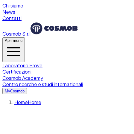
Chi siamo
News
Contatti
Cosmob S.r.l
Apri menu
Laboratorio Prove
Certificazioni
Cosmob Academy
Centro ricerche e studi internazionali
MyCosmob
Home
Home