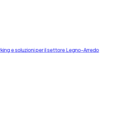
ng e soluzioni per il settore Legno-Arredo
 per lo sviluppo di start-up innovative