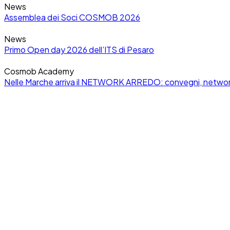
News
Assemblea dei Soci COSMOB 2026
News
Primo Open day 2026 dell’ITS di Pesaro
Cosmob Academy
Nelle Marche arriva il NETWORK ARREDO: convegni, networki
News
Cosmob Crea Impresa: nasce la prima rete territoriale italiana
Certificazioni
Nuovi CAM Edilizia 2025 pubblicati in Gazzetta Ufficiale