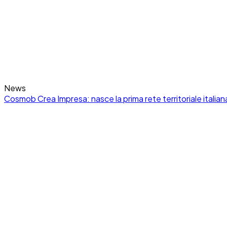
Certificazioni
Amazônia Circular in Italia: cooperazione Italia‑Brasile nel l