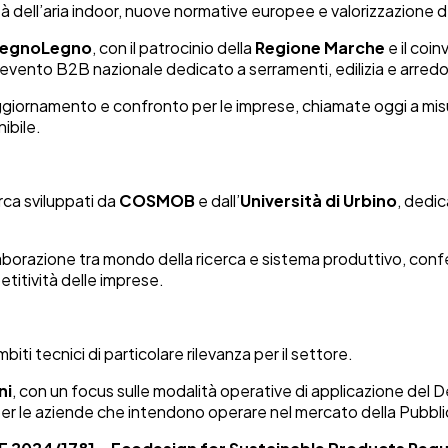
lità dell’aria indoor, nuove normative europee e valorizzazione d
LegnoLegno
, con il patrocinio della
Regione Marche
e il coi
evento B2B nazionale dedicato a serramenti, edilizia e arredo
iornamento e confronto per le imprese, chiamate oggi a misur
ibile.
erca sviluppati da
COSMOB
e dall’
Università di Urbino
, dedic
llaborazione tra mondo della ricerca e sistema produttivo, c
etitività delle imprese.
 tecnici di particolare rilevanza per il settore.
ni
, con un focus sulle modalità operative di applicazione del 
per le aziende che intendono operare nel mercato della Pubbl