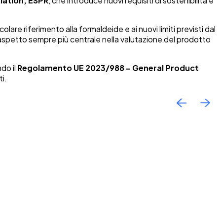
lation, ESPR
, che introduce nuovi requisiti di sostenibilità e
colare riferimento alla formaldeide e ai nuovi limiti previsti dal
 un aspetto sempre più centrale nella valutazione del prodotto
do il
Regolamento UE 2023/988 – General Product
ti.