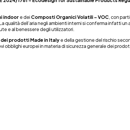
 2024/1781 – Ecodesign for Sustainable Products Regu
i indoor
e dei
Composti Organici Volatili – VOC
, con parti
 La qualità dell’aria negli ambienti interni si conferma infatti
lute e al benessere degli utilizzatori.
dei prodotti Made in Italy
e della gestione del rischio secon
ovi obblighi europei in materia di sicurezza generale dei prodot