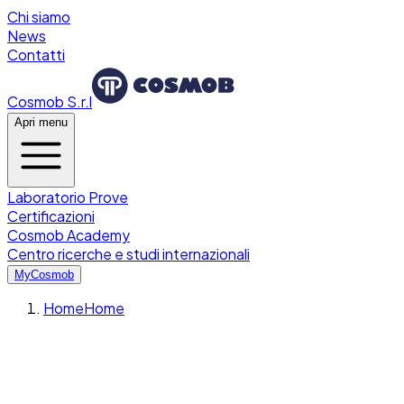
Chi siamo
News
Contatti
Cosmob S.r.l
Apri menu
Laboratorio Prove
Certificazioni
Cosmob Academy
Centro ricerche e studi internazionali
MyCosmob
Home
Home