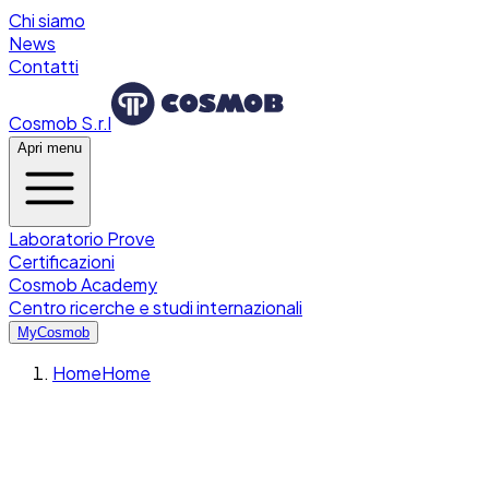
Chi siamo
News
Contatti
Cosmob S.r.l
Apri menu
Laboratorio Prove
Certificazioni
Cosmob Academy
Centro ricerche e studi internazionali
MyCosmob
Home
Home