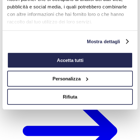
Tipologia di certificazione:
pubblicità e social media, i quali potrebbero combinarle
CQP CAM Arredi
Prodotto certificato:
con altre informazioni che hai fornito loro o che hanno
TAVOLI SCOLASTICI GAMBE METALLO
raccolto dal tuo utilizzo dei loro servizi.
Scadenza:
17/12/2026
Prima emissione:
19/12/2024
Emissione corrente:
19/12/2025
Mostra dettagli
Stato certificazione:
Attivo
Numero certificato:
111/2025
Scarica certificato
Accetta tutti
Personalizza
Rifiuta